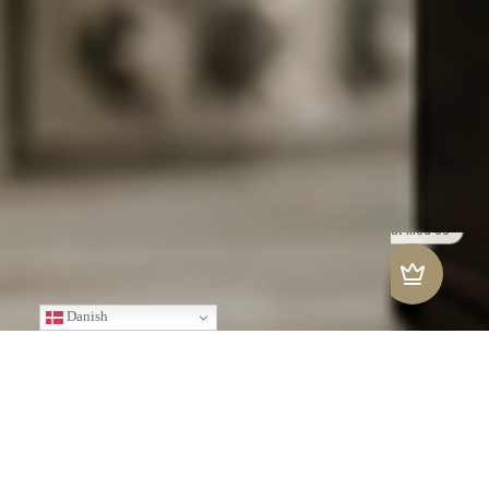
Danish
Overnatning
Værelset står til rådighed fra kl. 15:00 på ankomstdagen og til
kl. 11:00 på afrejsedagen. Ankomst senere end kl. 18:00
skal meddeles receptionen forud. Tidlig tjek ind og sen afrejse